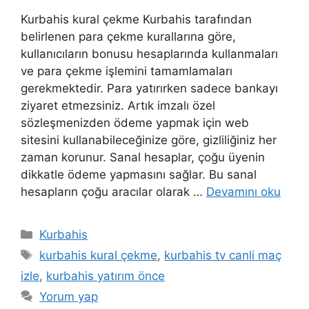
Kurbahis kural çekme Kurbahis tarafından
belirlenen para çekme kurallarına göre,
kullanıcıların bonusu hesaplarında kullanmaları
ve para çekme işlemini tamamlamaları
gerekmektedir. Para yatırırken sadece bankayı
ziyaret etmezsiniz. Artık imzalı özel
sözleşmenizden ödeme yapmak için web
sitesini kullanabileceğinize göre, gizliliğiniz her
zaman korunur. Sanal hesaplar, çoğu üyenin
dikkatle ödeme yapmasını sağlar. Bu sanal
hesapların çoğu aracılar olarak …
Devamını oku
Kategoriler
Kurbahis
Etiketler
kurbahis kural çekme
,
kurbahis tv canli maç
izle
,
kurbahis yatırım önce
Yorum yap