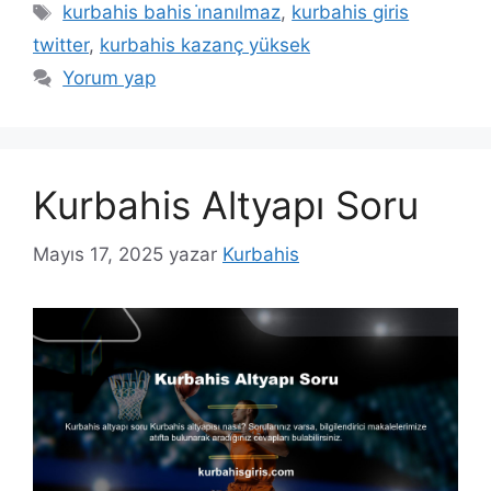
Etiketler
kurbahis bahis i̇nanılmaz
,
kurbahis giris
twitter
,
kurbahis kazanç yüksek
Yorum yap
Kurbahis Altyapı Soru
Mayıs 17, 2025
yazar
Kurbahis