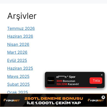
Arşivler
Temmuz 2026
Haziran 2026
Nisan 2026
Mart 2026
Eylül 2025
Haziran 2025
Mayıs 2025
Şubat 2025
Ocak 2025
×
Ağustos 2024