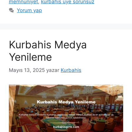
memnuniyet
,
kurbahis üye sorunsuz
Yorum yap
Kurbahis Medya
Yenileme
Mayıs 13, 2025
yazar
Kurbahis