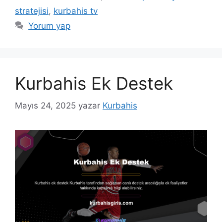
stratejisi
,
kurbahis tv
Yorum yap
Kurbahis Ek Destek
Mayıs 24, 2025
yazar
Kurbahis