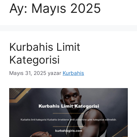
Ay:
Mayıs 2025
Kurbahis Limit
Kategorisi
Mayıs 31, 2025
yazar
Kurbahis