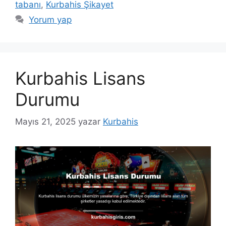
tabanı
,
Kurbahis Şikayet
Yorum yap
Kurbahis Lisans
Durumu
Mayıs 21, 2025
yazar
Kurbahis