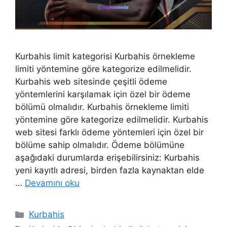
Kurbahis limit kategorisi Kurbahis örnekleme
limiti yöntemine göre kategorize edilmelidir.
Kurbahis web sitesinde çeşitli ödeme
yöntemlerini karşılamak için özel bir ödeme
bölümü olmalıdır. Kurbahis örnekleme limiti
yöntemine göre kategorize edilmelidir. Kurbahis
web sitesi farklı ödeme yöntemleri için özel bir
bölüme sahip olmalıdır. Ödeme bölümüne
aşağıdaki durumlarda erişebilirsiniz: Kurbahis
yeni kayıtlı adresi, birden fazla kaynaktan elde
…
Devamını oku
Kategoriler
Kurbahis