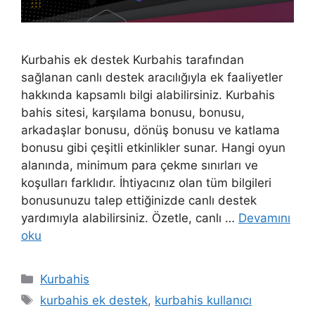
Kurbahis ek destek Kurbahis tarafından
sağlanan canlı destek aracılığıyla ek faaliyetler
hakkında kapsamlı bilgi alabilirsiniz. Kurbahis
bahis sitesi, karşılama bonusu, bonusu,
arkadaşlar bonusu, dönüş bonusu ve katlama
bonusu gibi çeşitli etkinlikler sunar. Hangi oyun
alanında, minimum para çekme sınırları ve
koşulları farklıdır. İhtiyacınız olan tüm bilgileri
bonusunuzu talep ettiğinizde canlı destek
yardımıyla alabilirsiniz. Özetle, canlı …
Devamını
oku
Kategoriler
Kurbahis
Etiketler
kurbahis ek destek
,
kurbahis kullanıcı