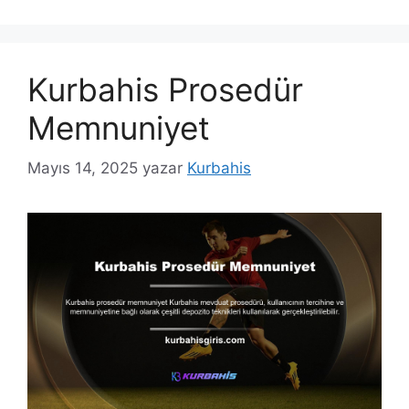
Kurbahis Prosedür
Memnuniyet
Mayıs 14, 2025
yazar
Kurbahis