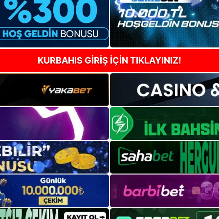
KURBAHIS GİRİŞ İÇİN TIKLAYINIZ!