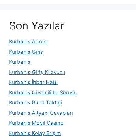
Son Yazılar
Kurbahis Adresi
Kurbahis Giriş
Kurbahis
Kurbahis Giriş Kılavuzu
Kurbahis İhbar Hattı
Kurbahis Güvenilirlik Sorusu
Kurbahis Rulet Taktiği
Kurbahis Altyapı Cevapları
Kurbahis Mobil Casino
Kurbahis Kolay Erişim