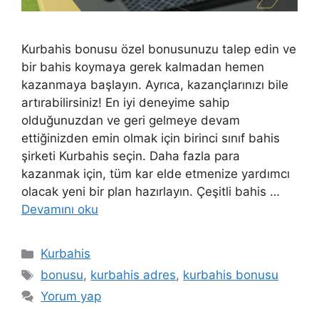
Kurbahis bonusu özel bonusunuzu talep edin ve
bir bahis koymaya gerek kalmadan hemen
kazanmaya başlayın. Ayrıca, kazançlarınızı bile
artırabilirsiniz! En iyi deneyime sahip
olduğunuzdan ve geri gelmeye devam
ettiğinizden emin olmak için birinci sınıf bahis
şirketi Kurbahis seçin. Daha fazla para
kazanmak için, tüm kar elde etmenize yardımcı
olacak yeni bir plan hazırlayın. Çeşitli bahis …
Devamını oku
Kategoriler
Kurbahis
Etiketler
bonusu
,
kurbahis adres
,
kurbahis bonusu
Yorum yap