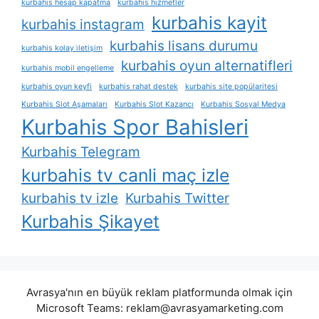
kurbahis hesap kapatma
kurbahis hizmetler
kurbahis kayit
kurbahis instagram
kurbahis lisans durumu
kurbahis kolay i̇letişim
kurbahis oyun alternatifleri
kurbahis mobil engelleme
kurbahis oyun keyfi
kurbahis rahat destek
kurbahis site popülaritesi
Kurbahis Slot Aşamaları
Kurbahis Slot Kazancı
Kurbahis Sosyal Medya
Kurbahis Spor Bahisleri
Kurbahis Telegram
kurbahis tv canli maç izle
kurbahis tv izle
Kurbahis Twitter
Kurbahis Şikayet
Avrasya'nın en büyük reklam platformunda olmak için
Microsoft Teams:
reklam@avrasyamarketing.com