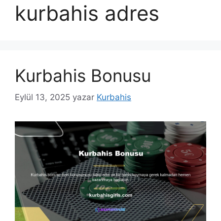
kurbahis adres
Kurbahis Bonusu
Eylül 13, 2025
yazar
Kurbahis