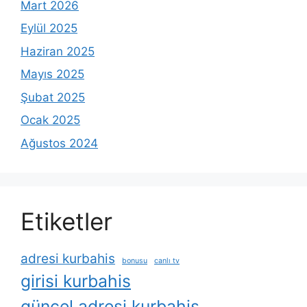
Mart 2026
Eylül 2025
Haziran 2025
Mayıs 2025
Şubat 2025
Ocak 2025
Ağustos 2024
Etiketler
adresi kurbahis
bonusu
canlı tv
girisi kurbahis
güncel adresi kurbahis