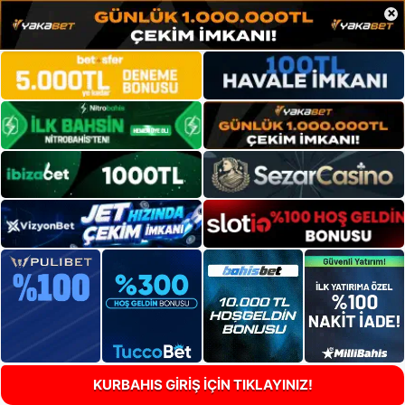
×
KURBAHIS GİRİŞ İÇİN TIKLAYINIZ!