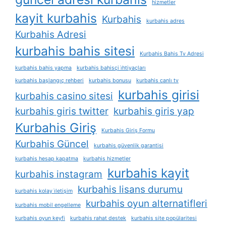
hizmetler
kayit kurbahis
Kurbahis
kurbahis adres
Kurbahis Adresi
kurbahis bahis sitesi
Kurbahis Bahis Tv Adresi
kurbahis bahis yapma
kurbahis bahisçi i̇htiyaçları
kurbahis başlangıç rehberi
kurbahis bonusu
kurbahis canlı tv
kurbahis girisi
kurbahis casino sitesi
kurbahis giris twitter
kurbahis giris yap
Kurbahis Giriş
Kurbahis Giriş Formu
Kurbahis Güncel
kurbahis güvenlik garantisi
kurbahis hesap kapatma
kurbahis hizmetler
kurbahis kayit
kurbahis instagram
kurbahis lisans durumu
kurbahis kolay i̇letişim
kurbahis oyun alternatifleri
kurbahis mobil engelleme
kurbahis oyun keyfi
kurbahis rahat destek
kurbahis site popülaritesi