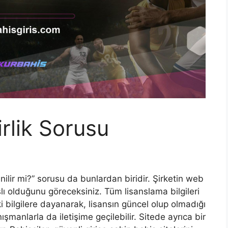
rlik Sorusu
nilir mi?” sorusu da bunlardan biridir. Şirketin web
lı olduğunu göreceksiniz. Tüm lisanslama bilgileri
 bilgilere dayanarak, lisansın güncel olup olmadığı
nışmanlarla da iletişime geçilebilir. Sitede ayrıca bir