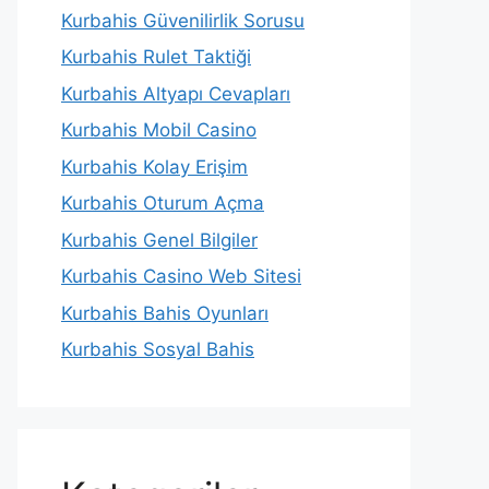
Kurbahis Güvenilirlik Sorusu
Kurbahis Rulet Taktiği
Kurbahis Altyapı Cevapları
Kurbahis Mobil Casino
Kurbahis Kolay Erişim
Kurbahis Oturum Açma
Kurbahis Genel Bilgiler
Kurbahis Casino Web Sitesi
Kurbahis Bahis Oyunları
Kurbahis Sosyal Bahis