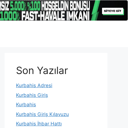
Son Yazılar
Kurbahis Adresi
Kurbahis Giriş
Kurbahis
Kurbahis Giriş Kılavuzu
Kurbahis İhbar Hattı