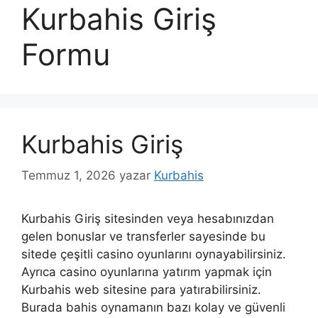
Kurbahis Giriş
Formu
Kurbahis Giriş
Temmuz 1, 2026
yazar
Kurbahis
Kurbahis Giriş sitesinden veya hesabınızdan
gelen bonuslar ve transferler sayesinde bu
sitede çeşitli casino oyunlarını oynayabilirsiniz.
Ayrıca casino oyunlarına yatırım yapmak için
Kurbahis web sitesine para yatırabilirsiniz.
Burada bahis oynamanın bazı kolay ve güvenli