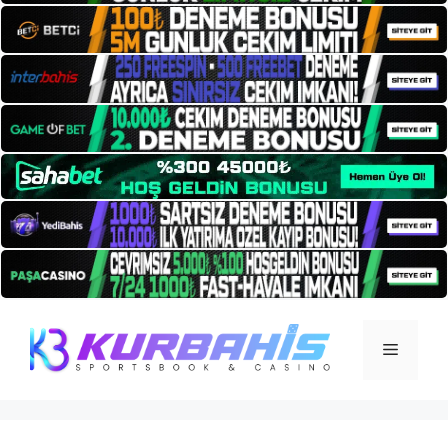
İçeriğe
atla
Menü