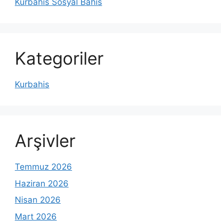
Kurbahis Sosyal Bahis
Kategoriler
Kurbahis
Arşivler
Temmuz 2026
Haziran 2026
Nisan 2026
Mart 2026