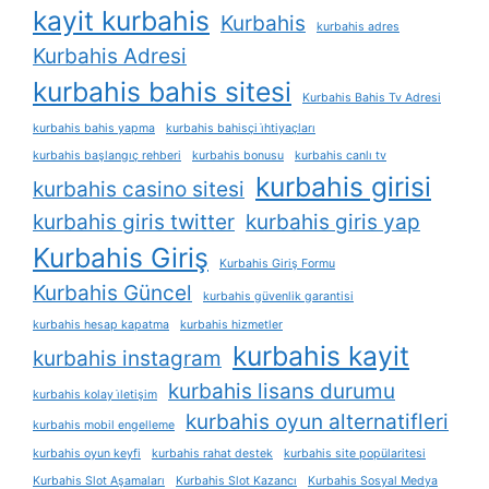
kayit kurbahis
Kurbahis
kurbahis adres
Kurbahis Adresi
kurbahis bahis sitesi
Kurbahis Bahis Tv Adresi
kurbahis bahis yapma
kurbahis bahisçi i̇htiyaçları
kurbahis başlangıç rehberi
kurbahis bonusu
kurbahis canlı tv
kurbahis girisi
kurbahis casino sitesi
kurbahis giris twitter
kurbahis giris yap
Kurbahis Giriş
Kurbahis Giriş Formu
Kurbahis Güncel
kurbahis güvenlik garantisi
kurbahis hesap kapatma
kurbahis hizmetler
kurbahis kayit
kurbahis instagram
kurbahis lisans durumu
kurbahis kolay i̇letişim
kurbahis oyun alternatifleri
kurbahis mobil engelleme
kurbahis oyun keyfi
kurbahis rahat destek
kurbahis site popülaritesi
Kurbahis Slot Aşamaları
Kurbahis Slot Kazancı
Kurbahis Sosyal Medya