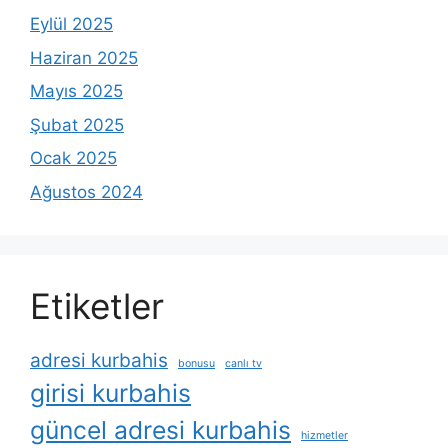
Eylül 2025
Haziran 2025
Mayıs 2025
Şubat 2025
Ocak 2025
Ağustos 2024
Etiketler
adresi kurbahis
bonusu
canlı tv
girisi kurbahis
güncel adresi kurbahis
hizmetler