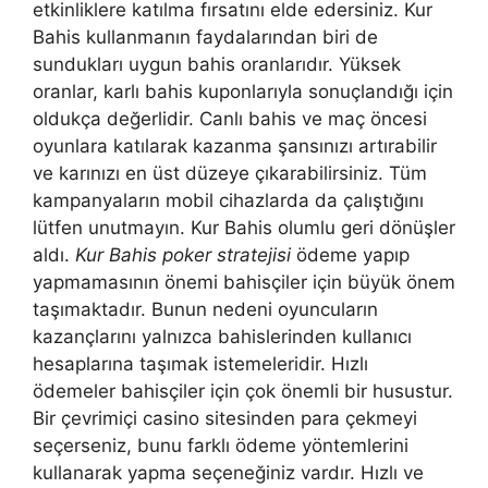
etkinliklere katılma fırsatını elde edersiniz. Kur
Bahis kullanmanın faydalarından biri de
sundukları uygun bahis oranlarıdır. Yüksek
oranlar, karlı bahis kuponlarıyla sonuçlandığı için
oldukça değerlidir. Canlı bahis ve maç öncesi
oyunlara katılarak kazanma şansınızı artırabilir
ve karınızı en üst düzeye çıkarabilirsiniz. Tüm
kampanyaların mobil cihazlarda da çalıştığını
lütfen unutmayın. Kur Bahis olumlu geri dönüşler
aldı.
Kur Bahis poker stratejisi
ödeme yapıp
yapmamasının önemi bahisçiler için büyük önem
taşımaktadır. Bunun nedeni oyuncuların
kazançlarını yalnızca bahislerinden kullanıcı
hesaplarına taşımak istemeleridir. Hızlı
ödemeler bahisçiler için çok önemli bir husustur.
Bir çevrimiçi casino sitesinden para çekmeyi
seçerseniz, bunu farklı ödeme yöntemlerini
kullanarak yapma seçeneğiniz vardır. Hızlı ve