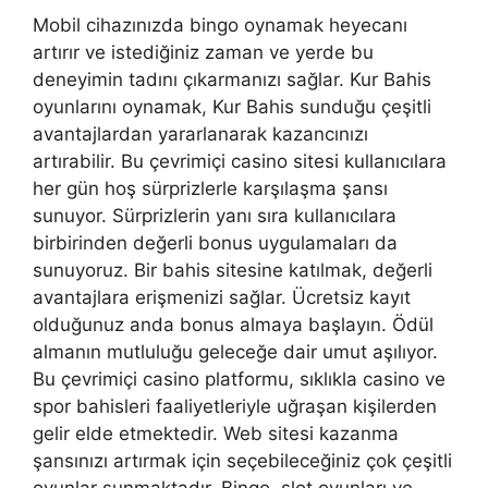
Mobil cihazınızda bingo oynamak heyecanı
artırır ve istediğiniz zaman ve yerde bu
deneyimin tadını çıkarmanızı sağlar. Kur Bahis
oyunlarını oynamak, Kur Bahis sunduğu çeşitli
avantajlardan yararlanarak kazancınızı
artırabilir. Bu çevrimiçi casino sitesi kullanıcılara
her gün hoş sürprizlerle karşılaşma şansı
sunuyor. Sürprizlerin yanı sıra kullanıcılara
birbirinden değerli bonus uygulamaları da
sunuyoruz. Bir bahis sitesine katılmak, değerli
avantajlara erişmenizi sağlar. Ücretsiz kayıt
olduğunuz anda bonus almaya başlayın. Ödül
almanın mutluluğu geleceğe dair umut aşılıyor.
Bu çevrimiçi casino platformu, sıklıkla casino ve
spor bahisleri faaliyetleriyle uğraşan kişilerden
gelir elde etmektedir. Web sitesi kazanma
şansınızı artırmak için seçebileceğiniz çok çeşitli