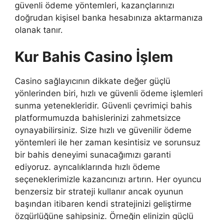
güvenli ödeme yöntemleri, kazançlarınızı
doğrudan kişisel banka hesabınıza aktarmanıza
olanak tanır.
Kur Bahis Casino İşlem
Casino sağlayıcının dikkate değer güçlü
yönlerinden biri, hızlı ve güvenli ödeme işlemleri
sunma yetenekleridir. Güvenli çevrimiçi bahis
platformumuzda bahislerinizi zahmetsizce
oynayabilirsiniz. Size hızlı ve güvenilir ödeme
yöntemleri ile her zaman kesintisiz ve sorunsuz
bir bahis deneyimi sunacağımızı garanti
ediyoruz. ayrıcalıklarında hızlı ödeme
seçeneklerimizle kazancınızı artırın. Her oyuncu
benzersiz bir strateji kullanır ancak oyunun
başından itibaren kendi stratejinizi geliştirme
özgürlüğüne sahipsiniz. Örneğin elinizin güçlü