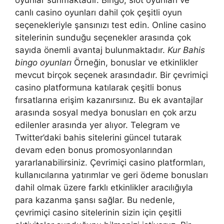
oyunlar sunmaktadır. Bingo, slot oyunları ve
canlı casino oyunları dahil çok çeşitli oyun
seçenekleriyle şansınızı test edin. Online casino
sitelerinin sunduğu seçenekler arasında çok
sayıda önemli avantaj bulunmaktadır.
Kur Bahis
bingo oyunları
Örneğin, bonuslar ve etkinlikler
mevcut birçok seçenek arasındadır. Bir çevrimiçi
casino platformuna katılarak çeşitli bonus
fırsatlarına erişim kazanırsınız. Bu ek avantajlar
arasında sosyal medya bonusları en çok arzu
edilenler arasında yer alıyor. Telegram ve
Twitter’daki bahis sitelerini güncel tutarak
devam eden bonus promosyonlarından
yararlanabilirsiniz. Çevrimiçi casino platformları,
kullanıcılarına yatırımlar ve geri ödeme bonusları
dahil olmak üzere farklı etkinlikler aracılığıyla
para kazanma şansı sağlar. Bu nedenle,
çevrimiçi casino sitelerinin sizin için çeşitli