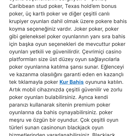
Caribbean stud poker, Texas hold’em bonus
poker, üç kartlı poker ve diğer çeşitli canlı
krupiyer oyunları dahil olmak üzere pokere bahis
koyma seçeneğiniz vardır. Joker poker, poker
gibi geleneksel poker oyunlarının yanı sıra bahis
için başka oyun seçenekleri de mevcuttur poker
oyunları yetkili ve güvenilirdir. Çevrimiçi casino
platformları size üst düzey oyun sağlayıcılarla
poker oyunlarına katılma şansı sunar. Eğlenceyi
ve kazanma olasılığını garanti eden en kazançlı
tek tıklamayla poker
Kur Bahis
oyununa katılın.
Artık mobil cihazınızda çeşitli güvenilir ve zorlu
poker oyunları bulabilirsiniz. Ayrıca kendi
paranızı kullanarak sitenin premium poker
oyunlarına da bahis oynayabilirsiniz. poker
meşru ve özgün bir oyundur. Çok çeşitli oyun
türleri sunan casinonun blackjack oyun
hizmetlerinden yararlanabilirsiniz. Blackjack