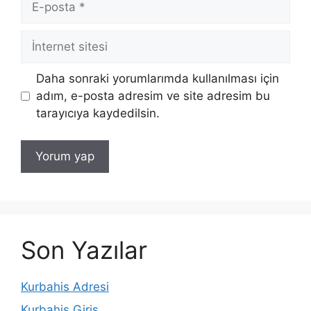
posta
İnternet
sitesi
Daha sonraki yorumlarımda kullanılması için
adım, e-posta adresim ve site adresim bu
tarayıcıya kaydedilsin.
Son Yazılar
Kurbahis Adresi
Kurbahis Giriş