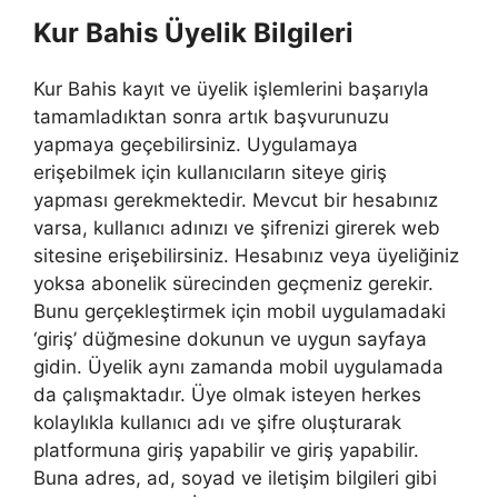
Kur Bahis Üyelik Bilgileri
Kur Bahis kayıt ve üyelik işlemlerini başarıyla
tamamladıktan sonra artık başvurunuzu
yapmaya geçebilirsiniz. Uygulamaya
erişebilmek için kullanıcıların siteye giriş
yapması gerekmektedir. Mevcut bir hesabınız
varsa, kullanıcı adınızı ve şifrenizi girerek web
sitesine erişebilirsiniz. Hesabınız veya üyeliğiniz
yoksa abonelik sürecinden geçmeniz gerekir.
Bunu gerçekleştirmek için mobil uygulamadaki
‘giriş’ düğmesine dokunun ve uygun sayfaya
gidin. Üyelik aynı zamanda mobil uygulamada
da çalışmaktadır. Üye olmak isteyen herkes
kolaylıkla kullanıcı adı ve şifre oluşturarak
platformuna giriş yapabilir ve giriş yapabilir.
Buna adres, ad, soyad ve iletişim bilgileri gibi