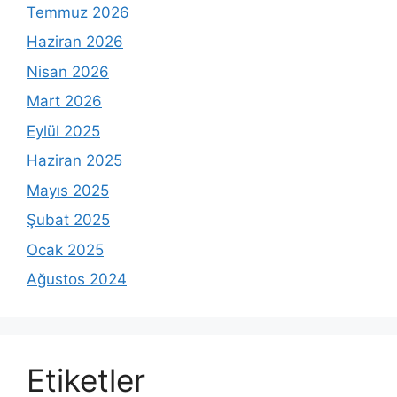
Temmuz 2026
Haziran 2026
Nisan 2026
Mart 2026
Eylül 2025
Haziran 2025
Mayıs 2025
Şubat 2025
Ocak 2025
Ağustos 2024
Etiketler