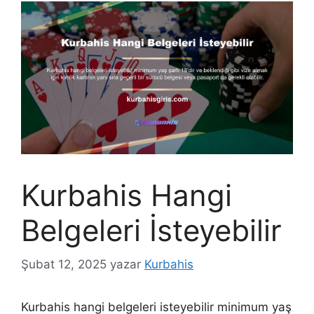
Kurbahis Hangi
Belgeleri İsteyebilir
Şubat 12, 2025
yazar
Kurbahis
Kurbahis hangi belgeleri isteyebilir minimum yaş