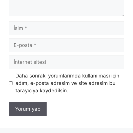
İsim
E-
posta
İnternet
sitesi
Daha sonraki yorumlarımda kullanılması için
adım, e-posta adresim ve site adresim bu
tarayıcıya kaydedilsin.