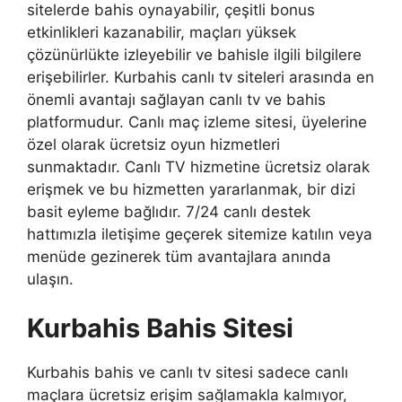
sitelerde bahis oynayabilir, çeşitli bonus
etkinlikleri kazanabilir, maçları yüksek
çözünürlükte izleyebilir ve bahisle ilgili bilgilere
erişebilirler. Kurbahis canlı tv siteleri arasında en
önemli avantajı sağlayan canlı tv ve bahis
platformudur. Canlı maç izleme sitesi, üyelerine
özel olarak ücretsiz oyun hizmetleri
sunmaktadır. Canlı TV hizmetine ücretsiz olarak
erişmek ve bu hizmetten yararlanmak, bir dizi
basit eyleme bağlıdır. 7/24 canlı destek
hattımızla iletişime geçerek sitemize katılın veya
menüde gezinerek tüm avantajlara anında
ulaşın.
Kurbahis Bahis Sitesi
Kurbahis bahis ve canlı tv sitesi sadece canlı
maçlara ücretsiz erişim sağlamakla kalmıyor,