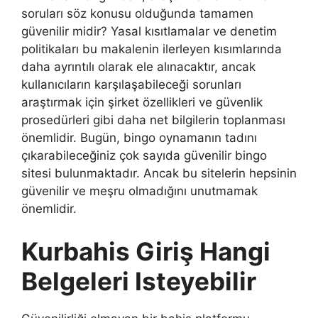
soruları söz konusu olduğunda tamamen
güvenilir midir? Yasal kısıtlamalar ve denetim
politikaları bu makalenin ilerleyen kısımlarında
daha ayrıntılı olarak ele alınacaktır, ancak
kullanıcıların karşılaşabileceği sorunları
araştırmak için şirket özellikleri ve güvenlik
prosedürleri gibi daha net bilgilerin toplanması
önemlidir. Bugün, bingo oynamanın tadını
çıkarabileceğiniz çok sayıda güvenilir bingo
sitesi bulunmaktadır. Ancak bu sitelerin hepsinin
güvenilir ve meşru olmadığını unutmamak
önemlidir.
Kurbahis Giriş Hangi
Belgeleri Isteyebilir