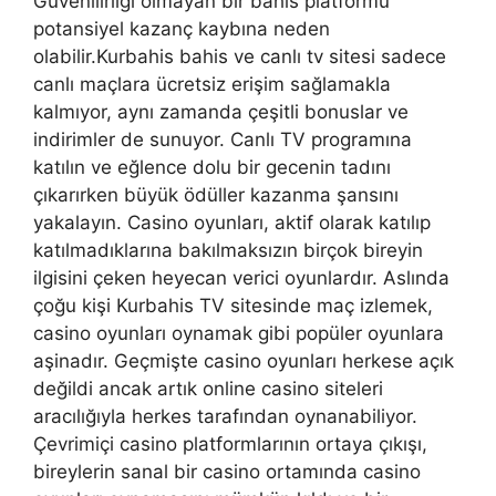
Güvenilirliği olmayan bir bahis platformu
potansiyel kazanç kaybına neden
olabilir.Kurbahis bahis ve canlı tv sitesi sadece
canlı maçlara ücretsiz erişim sağlamakla
kalmıyor, aynı zamanda çeşitli bonuslar ve
indirimler de sunuyor. Canlı TV programına
katılın ve eğlence dolu bir gecenin tadını
çıkarırken büyük ödüller kazanma şansını
yakalayın. Casino oyunları, aktif olarak katılıp
katılmadıklarına bakılmaksızın birçok bireyin
ilgisini çeken heyecan verici oyunlardır. Aslında
çoğu kişi Kurbahis TV sitesinde maç izlemek,
casino oyunları oynamak gibi popüler oyunlara
aşinadır. Geçmişte casino oyunları herkese açık
değildi ancak artık online casino siteleri
aracılığıyla herkes tarafından oynanabiliyor.
Çevrimiçi casino platformlarının ortaya çıkışı,
bireylerin sanal bir casino ortamında casino