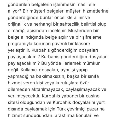
gönderilen belgelerin işlenmesini nasıl ele
alıyor? Bir müşteri belgeleri müşteri hizmetlerine
gönderdiğinde bunlar öncelikle alınır ve
orijinallik ve herhangi bir sahtecilik belirtisi olup
olmadığı açısından incelenir. Müşteriden bir
belge alındığında belge açılır ve bir şifreleme
programıyla korunan güvenli bir klasöre
yerleştirilir. Kurbahis gönderdiğim dosyaları
paylaşacak mı? Kurbahis gönderdiğim dosyaları
paylaşacak mı? Bu yönde ilerlemek mümkün
değil. Kullanıcı dosyaları, aynı işi yapıp
yapmadığına bakılmaksızın, başka bir sınıfa
hizmet veren kişi veya kuruluşlara özür
dilemeden aktarılmayacak, paylaşılmayacak ve
verilmeyecektir. Kurbahis yabancı bir casino
sitesi olduğundan ve Kurbahis dosyalarını yurt
dışında paylaşmak için Türk çevrimiçi pazarına
hizmet sunduğundan, araştırma konuları ve