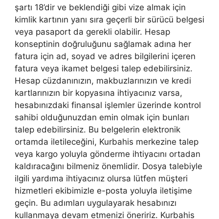
şartı 18’dir ve beklendiği gibi vize almak için
kimlik kartının yanı sıra geçerli bir sürücü belgesi
veya pasaport da gerekli olabilir. Hesap
konseptinin doğruluğunu sağlamak adına her
fatura için ad, soyad ve adres bilgilerini içeren
fatura veya ikamet belgesi talep edebilirsiniz.
Hesap cüzdanınızın, makbuzlarınızın ve kredi
kartlarınızın bir kopyasına ihtiyacınız varsa,
hesabınızdaki finansal işlemler üzerinde kontrol
sahibi olduğunuzdan emin olmak için bunları
talep edebilirsiniz. Bu belgelerin elektronik
ortamda iletileceğini, Kurbahis merkezine talep
veya kargo yoluyla gönderme ihtiyacını ortadan
kaldıracağını bilmeniz önemlidir. Dosya talebiyle
ilgili yardıma ihtiyacınız olursa lütfen müşteri
hizmetleri ekibimizle e-posta yoluyla iletişime
geçin. Bu adımları uygulayarak hesabınızı
kullanmaya devam etmenizi öneririz. Kurbahis