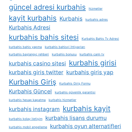
güncel adresi kurbahis
hizmetler
kayit kurbahis
Kurbahis
kurbahis adres
Kurbahis Adresi
kurbahis bahis sitesi
Kurbahis Bahis Tv Adresi
kurbahis bahis yapma
kurbahis bahisçi i̇htiyaçları
kurbahis başlangıç rehberi
kurbahis bonusu
kurbahis canlı tv
kurbahis girisi
kurbahis casino sitesi
kurbahis giris twitter
kurbahis giris yap
Kurbahis Giriş
Kurbahis Giriş Formu
Kurbahis Güncel
kurbahis güvenlik garantisi
kurbahis hesap kapatma
kurbahis hizmetler
kurbahis kayit
kurbahis instagram
kurbahis lisans durumu
kurbahis kolay i̇letişim
kurbahis oyun alternatifleri
kurbahis mobil engelleme