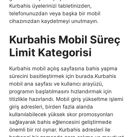
Kurbahis üyelerinizi tabletinizden,
telefonunuzdan veya başka bir mobil
cihazınızdan kaydetmeyi unutmayın.
Kurbahis Mobil Süreç
Limit Kategorisi
Kurbahis mobil açılış sayfasına bahis yapma
sürecini basitleştirmek için burada.Kurbahis
mobil ana sayfası ve kullanıcı arayüzü,
programın başlatılmasını hızlandırmak için
titizlikle hazırlandı. Mobil giriş yükseltme işlemi
giriş adresleri, birden fazla alanda
kullanılabilecek yüksek skor promosyonları
sağlayarak bahis eğlencesini geliştirmede
önemli bir rol oynar. Kurbahis adresleri ile