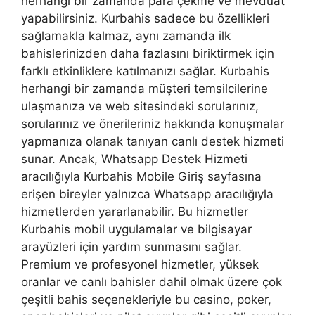
herhangi bir zamanda para çekme ve mevduat
yapabilirsiniz. Kurbahis sadece bu özellikleri
sağlamakla kalmaz, aynı zamanda ilk
bahislerinizden daha fazlasını biriktirmek için
farklı etkinliklere katılmanızı sağlar. Kurbahis
herhangi bir zamanda müşteri temsilcilerine
ulaşmanıza ve web sitesindeki sorularınız,
sorularınız ve önerileriniz hakkında konuşmalar
yapmanıza olanak tanıyan canlı destek hizmeti
sunar. Ancak, Whatsapp Destek Hizmeti
aracılığıyla Kurbahis Mobile Giriş sayfasına
erişen bireyler yalnızca Whatsapp aracılığıyla
hizmetlerden yararlanabilir. Bu hizmetler
Kurbahis mobil uygulamalar ve bilgisayar
arayüzleri için yardım sunmasını sağlar.
Premium ve profesyonel hizmetler, yüksek
oranlar ve canlı bahisler dahil olmak üzere çok
çeşitli bahis seçenekleriyle bu casino, poker,