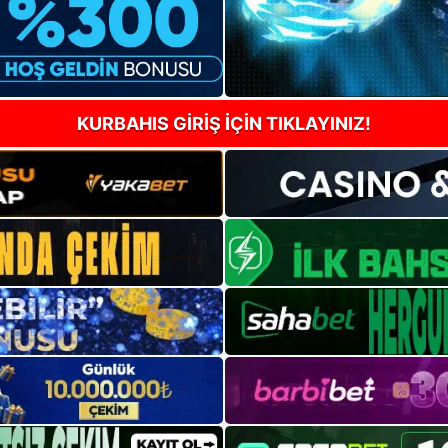
KURBAHIS GİRİŞ İÇİN TIKLAYINIZ!