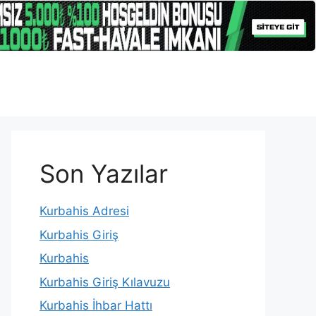
Son Yazılar
Kurbahis Adresi
Kurbahis Giriş
Kurbahis
Kurbahis Giriş Kılavuzu
Kurbahis İhbar Hattı