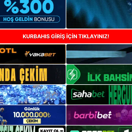
KURBAHIS GİRİŞ İÇİN TIKLAYINIZ!