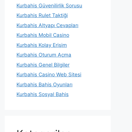
Kurbahis Güvenilirlik Sorusu
Kurbahis Rulet Taktiği
Kurbahis Altyapı Cevapları
Kurbahis Mobil Casino
Kurbahis Kolay Erişim
Kurbahis Oturum Açma
Kurbahis Genel Bilgiler
Kurbahis Casino Web Sitesi
Kurbahis Bahis Oyunları
Kurbahis Sosyal Bahis