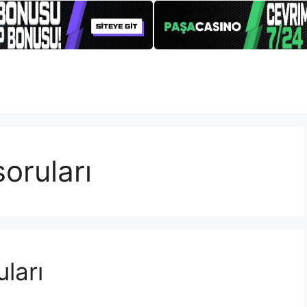
soruları
ları