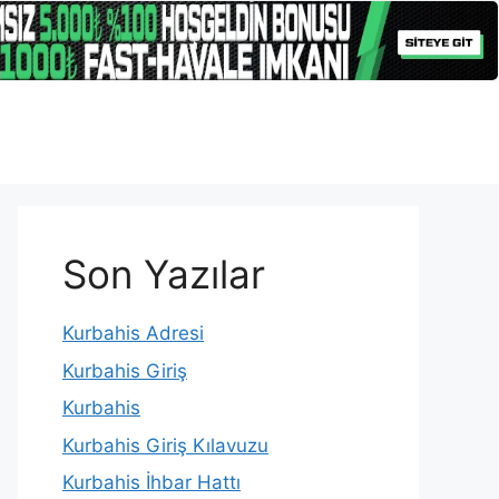
Son Yazılar
Kurbahis Adresi
Kurbahis Giriş
Kurbahis
Kurbahis Giriş Kılavuzu
Kurbahis İhbar Hattı