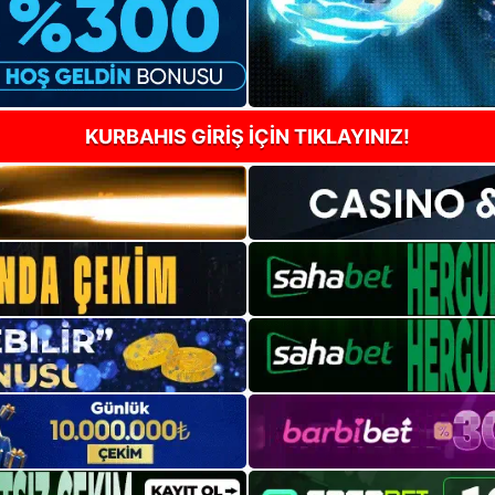
KURBAHIS GİRİŞ İÇİN TIKLAYINIZ!