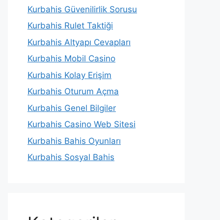
Kurbahis Güvenilirlik Sorusu
Kurbahis Rulet Taktiği
Kurbahis Altyapı Cevapları
Kurbahis Mobil Casino
Kurbahis Kolay Erişim
Kurbahis Oturum Açma
Kurbahis Genel Bilgiler
Kurbahis Casino Web Sitesi
Kurbahis Bahis Oyunları
Kurbahis Sosyal Bahis