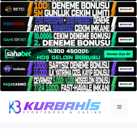
İçeriğe
atla
Menü