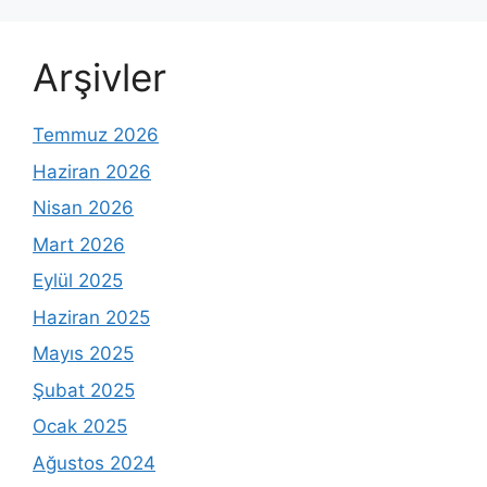
Arşivler
Temmuz 2026
Haziran 2026
Nisan 2026
Mart 2026
Eylül 2025
Haziran 2025
Mayıs 2025
Şubat 2025
Ocak 2025
Ağustos 2024