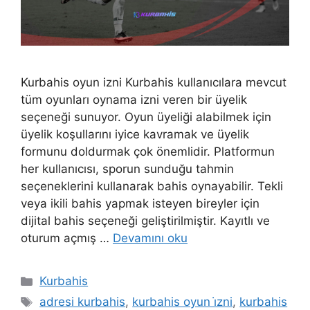
Kurbahis oyun izni Kurbahis kullanıcılara mevcut
tüm oyunları oynama izni veren bir üyelik
seçeneği sunuyor. Oyun üyeliği alabilmek için
üyelik koşullarını iyice kavramak ve üyelik
formunu doldurmak çok önemlidir. Platformun
her kullanıcısı, sporun sunduğu tahmin
seçeneklerini kullanarak bahis oynayabilir. Tekli
veya ikili bahis yapmak isteyen bireyler için
dijital bahis seçeneği geliştirilmiştir. Kayıtlı ve
oturum açmış …
Devamını oku
Kategoriler
Kurbahis
Etiketler
adresi kurbahis
,
kurbahis oyun i̇zni
,
kurbahis