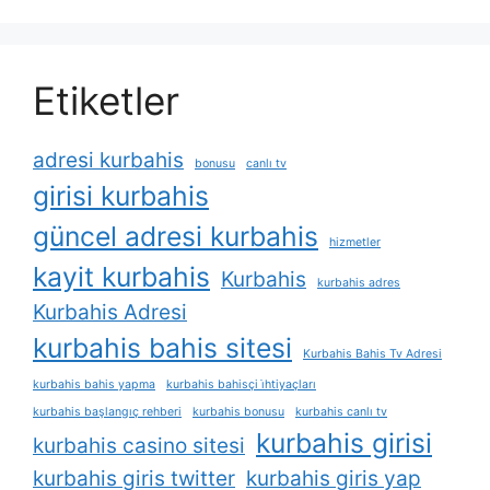
Etiketler
adresi kurbahis
bonusu
canlı tv
girisi kurbahis
güncel adresi kurbahis
hizmetler
kayit kurbahis
Kurbahis
kurbahis adres
Kurbahis Adresi
kurbahis bahis sitesi
Kurbahis Bahis Tv Adresi
kurbahis bahis yapma
kurbahis bahisçi i̇htiyaçları
kurbahis başlangıç rehberi
kurbahis bonusu
kurbahis canlı tv
kurbahis girisi
kurbahis casino sitesi
kurbahis giris twitter
kurbahis giris yap